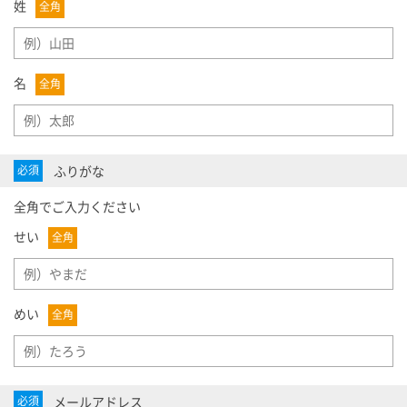
姓
全角
名
全角
ふりがな
必須
全角でご入力ください
せい
全角
めい
全角
メールアドレス
必須