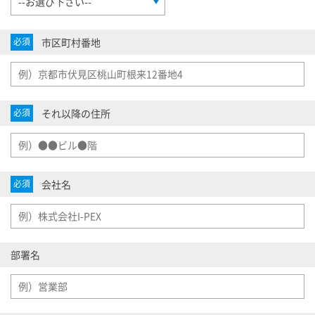
市区町村番地
必須
それ以降の住所
必須
会社名
必須
部署名