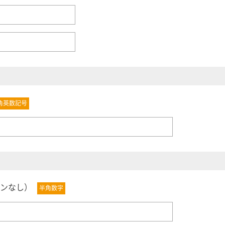
角英数記号
ンなし）
半角数字