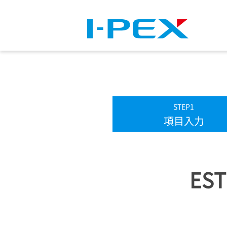
STEP1
現
項目入力
在:
ES