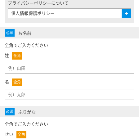
プライバシーポリシーについて
個人情報保護ポリシー
Open
Open
お名前
必須
全角でご入力ください
姓
全角
名
全角
ふりがな
必須
全角でご入力ください
せい
全角