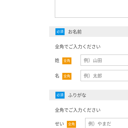
お名前
必須
全角でご入力ください
姓
全角
名
全角
ふりがな
必須
全角でご入力ください
せい
全角