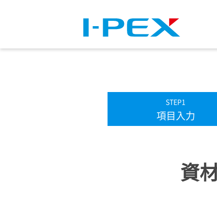
STEP1
現
項目入力
在:
資