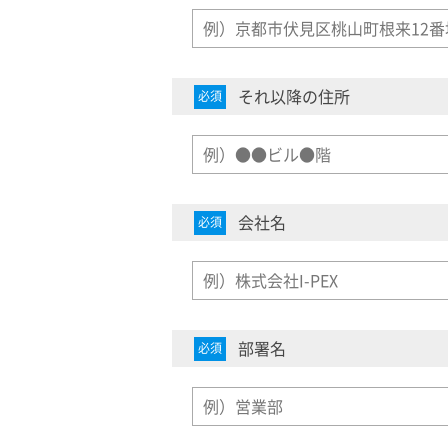
それ以降の住所
必須
会社名
必須
部署名
必須