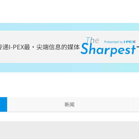
传递
I-PEX
最・尖端信息的媒体
新闻