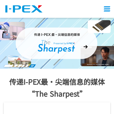
Menu
Stop
2
3
4
5
play
传递
I-PEX
最・尖端信息的媒体
“The Sharpest”