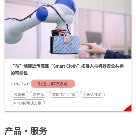
“布”制接近传感器“
Smart Cloth
”拓展人与机器安全共存
的可能性
制造业解决方案
2026/06/15
传感器
新产品
智能工厂／DX
机器人技术
I-PEX
的解决方案
产品・服务