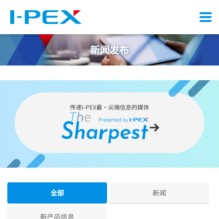
Menu
新闻发布
传递
I-PEX
最・尖端信息的媒体
全部
新闻
新产品信息