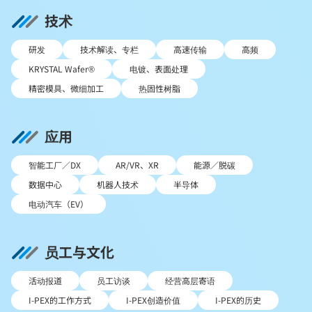
技术
研发
技术解读、专栏
高速传输
高频
KRYSTAL Wafer®
电镀、表面处理
精密模具、微细加工
热固性树脂
应用
智能工厂／DX
AR/VR、XR
能源／脱碳
数据中心
机器人技术
半导体
电动汽车（EV）
员工与文化
活动报道
员工访谈
经营高层寄语
I-PEX的工作方式
I-PEX创造价值
I-PEX的历史