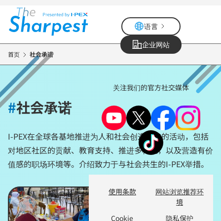
跳
转
语言
到
主
企业网站
要
首页
社会承诺
内
容
关注我们的官方社交媒体
#
社会承诺
I-PEX在全球各基地推进为人和社会创造价值的活动，包括
对地区社区的贡献、教育支持、推进多样性，以及营造有价
值感的职场环境等。介绍致力于与社会共生的I-PEX举措。
使用条款
网站浏览推荐环
境
Cookie
隐私保护