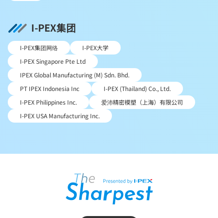
I-PEX集团
I-PEX集团网络
I-PEX大学
I-PEX Singapore Pte Ltd
IPEX Global Manufacturing (M) Sdn. Bhd.
PT IPEX Indonesia Inc
I-PEX (Thailand) Co., Ltd.
I-PEX Philippines Inc.
爱沛精密模塑（上海）有限公司
I-PEX USA Manufacturing Inc.