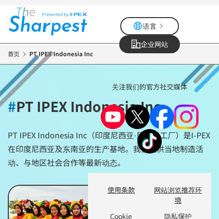
跳
转
语言
到
主
企业网站
要
首页
PT IPEX Indonesia Inc
内
容
关注我们的官方社交媒体
#
PT IPEX Indonesia Inc
PT IPEX Indonesia Inc（印度尼西亚·民丹岛工厂）是I-PEX
在印度尼西亚及东南亚的生产基地。我们提供当地制造活
动、与地区社会合作等最新动态。
使用条款
网站浏览推荐环
境
Cookie
隐私保护