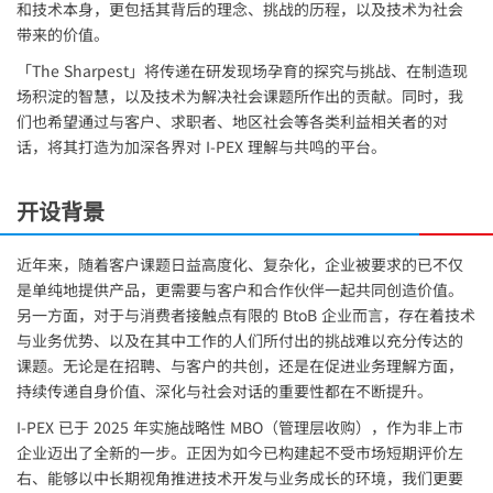
和技术本身，更包括其背后的理念、挑战的历程，以及技术为社会
带来的价值。
「The Sharpest」将传递在研发现场孕育的探究与挑战、在制造现
场积淀的智慧，以及技术为解决社会课题所作出的贡献。同时，我
们也希望通过与客户、求职者、地区社会等各类利益相关者的对
话，将其打造为加深各界对
I-PEX
理解与共鸣的平台。
开设背景
近年来，随着客户课题日益高度化、复杂化，企业被要求的已不仅
是单纯地提供产品，更需要与客户和合作伙伴一起共同创造价值。
另一方面，对于与消费者接触点有限的 BtoB 企业而言，存在着技术
与业务优势、以及在其中工作的人们所付出的挑战难以充分传达的
课题。无论是在招聘、与客户的共创，还是在促进业务理解方面，
持续传递自身价值、深化与社会对话的重要性都在不断提升。
I-PEX
已于 2025 年实施战略性 MBO（管理层收购），作为非上市
企业迈出了全新的一步。正因为如今已构建起不受市场短期评价左
右、能够以中长期视角推进技术开发与业务成长的环境，我们更要