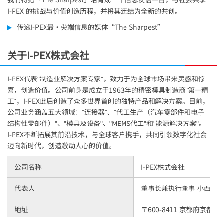
I-PEX
的挑战与价值创造历程，并将其连结为全新的共创。
传递
I-PEX
最・尖端信息的媒体“The Sharpest”
关于
I-PEX
株式会社
I-PEX
代表"制造业解决方案专家"，致力于为全球市场带来灵感和惊
喜，创造价值。公司前身是成立于1963年的精密模具制造商"第一精
工"，
I-PEX
此后创造了众多世界首创的独特产品和解决方案。目前，
公司业务涵盖五大领域："连接器"、"代工生产（汽车零部件和电子
结构性零部件）"、"模具及设备"、"MEMS代工"和"能源解决方案"。
I-PEX
不断拓展其前沿技术，与全球客户携手，共同引领数字化社会
迈向新时代，创造激动人心的价值。
公司名称
I-PEX
株式会社
代表人
董事长兼执行董事 小西
地址
〒600-8411 京都府京