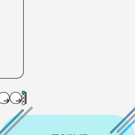
生
生
的
的
舞
舞
台
台
／
／
小
小
西
西
玲
玲
仁
仁
（董
（董
1
事
事
2
前
次
Play
3
4
长）
长）
に
に
戻
進
る
む