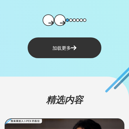
1
2
3
4
5
6
前
次
に
に
戻
進
る
む
加载更多
精选内容