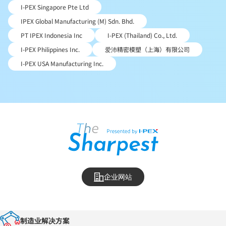
I-PEX Singapore Pte Ltd
IPEX Global Manufacturing (M) Sdn. Bhd.
PT IPEX Indonesia Inc
I-PEX (Thailand) Co., Ltd.
I-PEX Philippines Inc.
爱沛精密模塑（上海）有限公司
I-PEX USA Manufacturing Inc.
企业网站
制造业解决方案