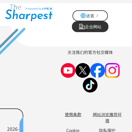
跳
转
语言
到
主
企业网站
要
内
容
关注我们的官方社交媒体
使用条款
网站浏览推荐环
员
员
境
工
工
2026-
2026-
Cookie
隐私保护