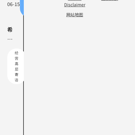
与
与
06-15
06-15
Disclaimer
文
文
化
化
网站地图
希
希
望
望
将I-
将I-
经
经
PEX
PEX
营
营
高
高
作
作
层
层
寄
寄
为
为
语
语
实
实
现
现
自
自
己
己
人
人