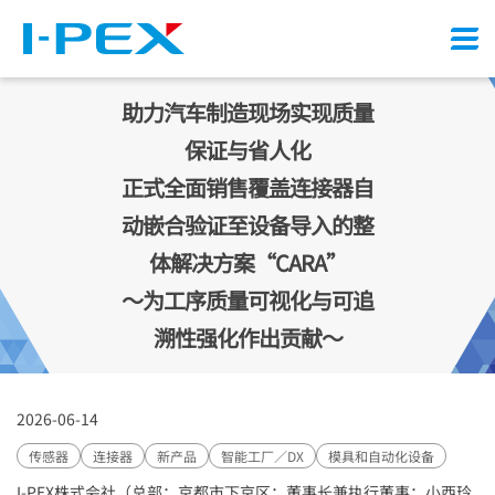
Menu
助力汽车制造现场实现质量
保证与省人化
正式全面销售覆盖连接器自
动嵌合验证至设备导入的整
体解决方案“CARA”
～为工序质量可视化与可追
溯性强化作出贡献～
2026-06-14
传感器
连接器
新产品
智能工厂／DX
模具和自动化设备
I-PEX
株式会社（总部：京都市下京区；董事长兼执行董事：小西玲