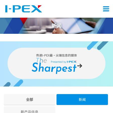
Menu
新闻
传递
I-PEX
最・尖端信息的媒体
全部
新闻
新产品信息