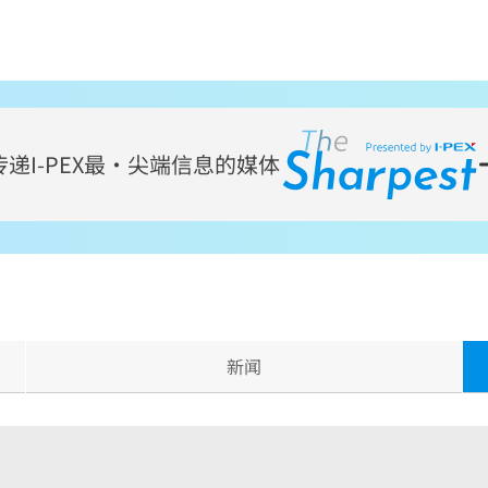
传递
I-PEX
最・尖端信息的媒体
新闻