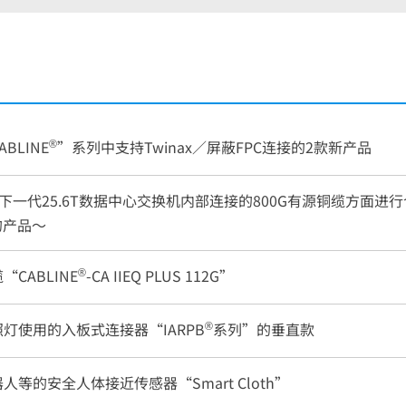
®
BLINE
”系列中支持Twinax／屏蔽FPC连接的2款新产品
在用于下一代25.6T数据中心交换机内部连接的800G有源铜缆方面进
”的产品～
®
CABLINE
-CA IIEQ PLUS 112G”
®
灯使用的入板式连接器“IARPB
系列”的垂直款
等的安全人体接近传感器“Smart Cloth”