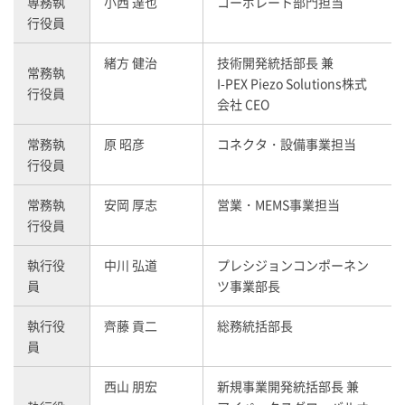
専務執
小西 達也
コーポレート部門担当
行役員
緒方 健治
技術開発統括部長 兼
常務執
I-PEX
Piezo Solutions株式
行役員
会社 CEO
常務執
原 昭彦
コネクタ・設備事業担当
行役員
常務執
安岡 厚志
営業・MEMS事業担当
行役員
執行役
中川 弘道
プレシジョンコンポーネン
員
ツ事業部長
執行役
齊藤 貢二
総務統括部長
員
西山 朋宏
新規事業開発統括部長 兼