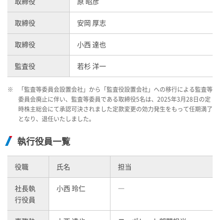
取締役
原 昭彦
取締役
安岡 厚志
取締役
小西 達也
監査役
若杉 洋一
※
「監査等委員会設置会社」から「監査役設置会社」への移行による監査等
委員会廃止に伴い、監査等委員である取締役5名は、2025年3月28日の定
時株主総会にて承認可決されました定款変更の効力発生をもって任期満了
となり、退任いたしました。
執行役員一覧
役職
氏名
担当
社長執
小西 玲仁
―
行役員