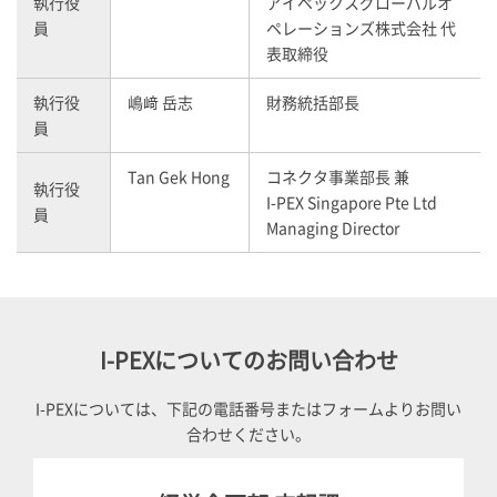
執行役
アイペックスグローバルオ
員
ペレーションズ株式会社 代
表取締役
執行役
嶋﨑 岳志
財務統括部長
員
Tan Gek Hong
コネクタ事業部長 兼
執行役
I-PEX
Singapore Pte Ltd
員
Managing Director
I-PEX
についてのお問い合わせ
I-PEX
については、下記の電話番号またはフォームよりお問い
合わせください。