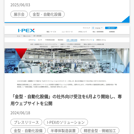
2025/06/03
展示会
金型・自動化設備
「金型・自動化設備」の社外向け受注を6月より開始し、専
用ウェブサイトを公開
2024/06/18
プレスリリース
I-PEX
のソリューション
金型・自動化設備
半導体製造装置
精密金型・微細加工