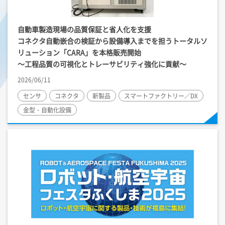
自動車製造現場の品質保証と省人化を支援
コネクタ自動嵌合の検証から設備導入までを担うトータルソ
リューション「CARA」を本格販売開始
～工程品質の可視化とトレーサビリティ強化に貢献～
2026/06/11
センサ
コネクタ
新製品
スマートファクトリー／DX
金型・自動化設備