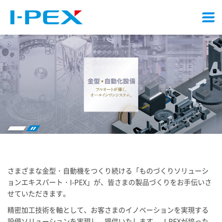
メ
ニ
ュ
ー
Stop
play
さまざまな金型・自動機をつくり続ける「ものづくりソリューシ
ョンエキスパート・
I-PEX
」が、皆さまの製品づくりをお手伝いさ
せていただきます。
精密加工技術を軸として、お客さまのイノベーションを実現する
設備ソリューションを実現し、提供いたします。
I-PEX
が培った