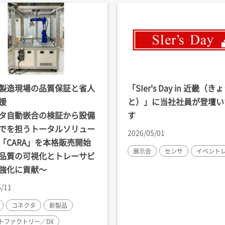
製造現場の品質保証と省人
「SIer's Day in 近畿（き
援
と）」に当社社員が登壇い
タ自動嵌合の検証から設備
す
でを担うトータルソリュー
2026/05/01
「CARA」を本格販売開始
展示会
センサ
イベント
品質の可視化とトレーサビ
強化に貢献～
6/11
コネクタ
新製品
トファクトリー／DX