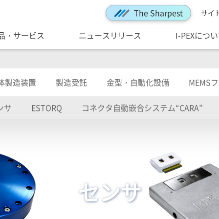
The Sharpest
サイ
品・サービス
ニュースリリース
I-PEXにつ
体製造装置
製造受託
金型・自動化設備
MEMS
ンサ
ESTORQ
コネクタ自動嵌合システム“CARA”
センサ