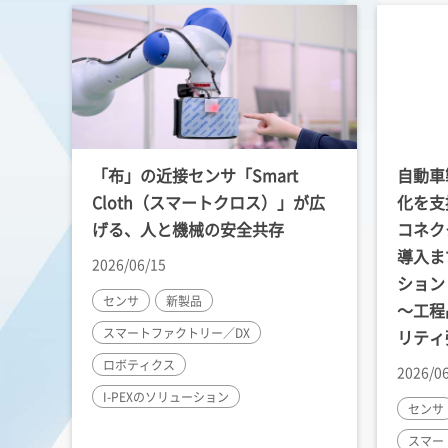
「布」の近接センサ「Smart
自動車
Cloth（スマートクロス）」が広
化を支
げる、人と機械の安全共存
コネク
導入ま
2026/06/15
ション
センサ
新製品
～工程
スマートファクトリー／DX
リティ
ロボティクス
2026/0
I-PEX
のソリューション
センサ
スマー