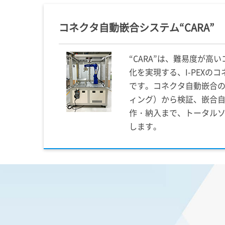
コネクタ自動嵌合システム“CARA”
“CARA”は、難易度が高
化を実現する、
I-PEX
のコ
です。コネクタ自動嵌合
ィング）から検証、嵌合
作・納入まで、トータル
します。