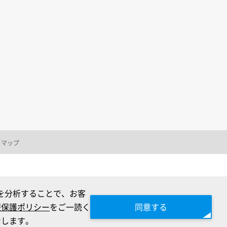
トマップ
クを分析することで、お客
報保護ポリシー
をご一読く
同意する
なします。