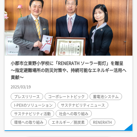
小郡市立東野小学校に「RENERATH ソーラー街灯」を贈呈
～指定避難場所の防災対策や、持続可能なエネルギー活用へ
貢献～
2025/03/19
プレスリリース
コーポレートトピック
蓄電池システム
I-PEX
のソリューション
サステナビリティニュース
サステナビリティ活動
社会への取り組み
環境への取り組み
エネルギー／脱炭素
RENERATH