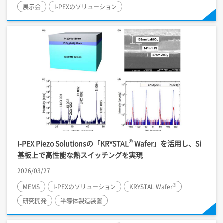
展示会
I-PEX
のソリューション
®
I-PEX
Piezo Solutionsの「KRYSTAL
Wafer」を活用し、Si
基板上で高性能な熱スイッチングを実現
2026/03/27
®
MEMS
I-PEX
のソリューション
KRYSTAL Wafer
研究開発
半導体製造装置