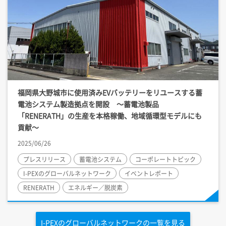
福岡県大野城市に使用済みEVバッテリーをリユースする蓄
電池システム製造拠点を開設 ～蓄電池製品
「RENERATH」の生産を本格稼働、地域循環型モデルにも
貢献～
2025/06/26
プレスリリース
蓄電池システム
コーポレートトピック
I-PEX
のグローバルネットワーク
イベントレポート
RENERATH
エネルギー／脱炭素
I-PEX
のグローバルネットワークの一覧を見る