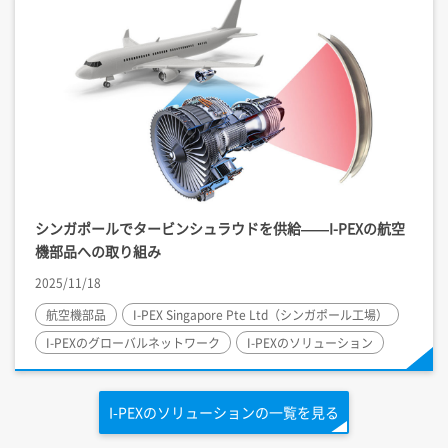
シンガポールでタービンシュラウドを供給——
I-PEX
の航空
機部品への取り組み
2025/11/18
航空機部品
I-PEX
Singapore Pte Ltd（シンガポール工場）
I-PEX
のグローバルネットワーク
I-PEX
のソリューション
I-PEX
のソリューションの一覧を見る