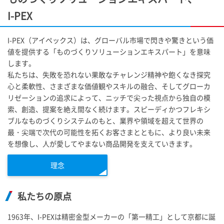
I-PEX
I-PEX
（アイペックス）は、グローバル市場で閃きや驚きという価
値を提供する「ものづくりソリューションエキスパート」を意味
します。
私たちは、失敗を恐れない果敢なチャレンジ精神や飽くなき探究
心と柔軟性、さまざまな価値観やスキルの融合、そしてグローカ
リゼーションの追求によって、ニッチで尖った視点から独自の模
索、創造、提案を絶え間なく続けます。スピーディかつフレキシ
ブルなものづくりシステムのもと、業界や領域を超えて世界の
最・尖端で次代の可能性を拓くお客さまとともに、より良い未来
を想像し、人が愛してやまない商品開発を支えていきます。
理念
私たちの原点
1963年、
I-PEX
は精密金型メーカーの「第一精工」として京都に誕