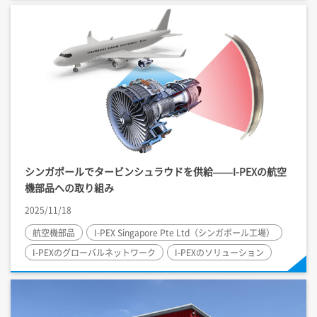
シンガポールでタービンシュラウドを供給——
I-PEX
の航空
機部品への取り組み
2025/11/18
航空機部品
I-PEX
Singapore Pte Ltd（シンガポール工場）
I-PEX
のグローバルネットワーク
I-PEX
のソリューション