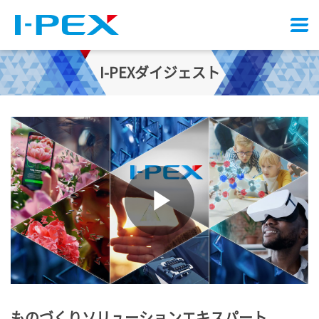
メ
ニ
ュ
I-PEX
ダイジェスト
ー
ものづくりソリューションエキスパート、