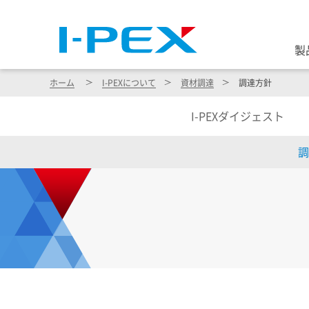
製
ホーム
I-PEX
について
資材調達
調達方針
I-PEX
ダイジェスト
調