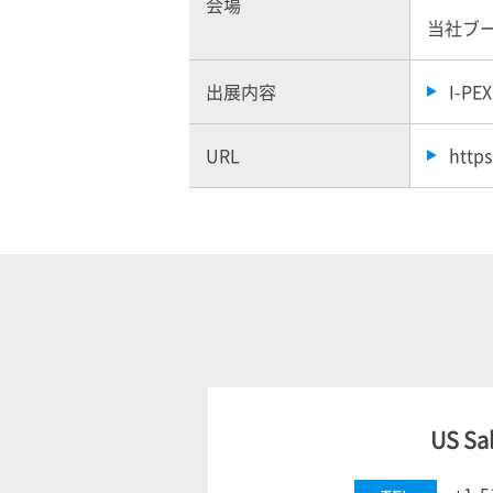
会場
当社ブー
出展内容
I-PEX
URL
http
US Sa