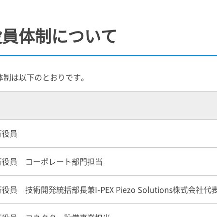
役員体制について
員体制は以下のとおりです。
行役員
行役員 コーポレート部門担当
行役員 技術開発統括部長兼
I-PEX
Piezo Solutions株式会社