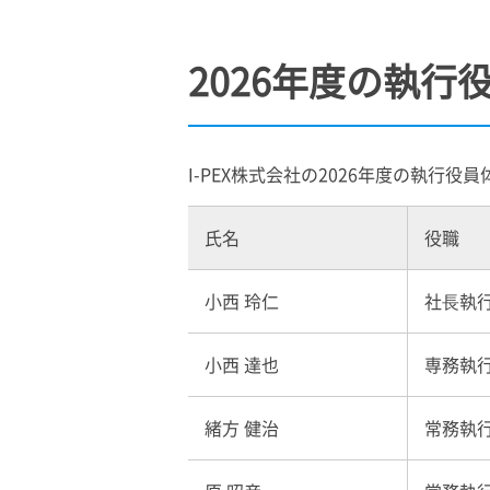
2026年度の執行
I-PEX
株式会社の2026年度の執行役
氏名
役職
小西 玲仁
社⾧執
小西 達也
専務執
緒方 健治
常務執