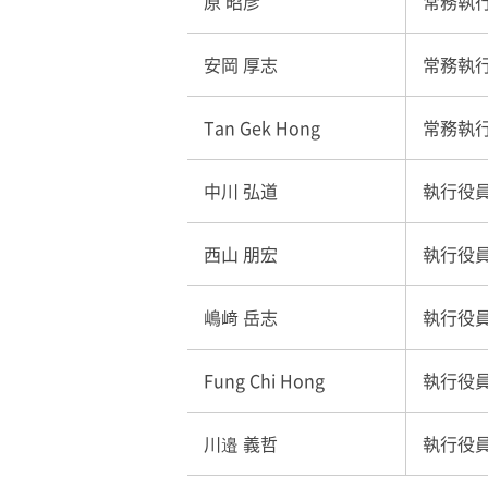
原 昭彦
常務執
安岡 厚志
常務執行
Tan Gek Hong
常務執
中川 弘道
執行役
西山 朋宏
執行役
嶋﨑 岳志
執行役
Fung Chi Hong
執行役員 
川邉 義哲
執行役