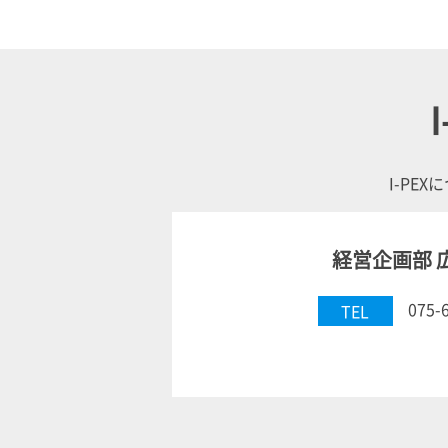
I
I-PEX
に
経営企画部 
075-
TEL