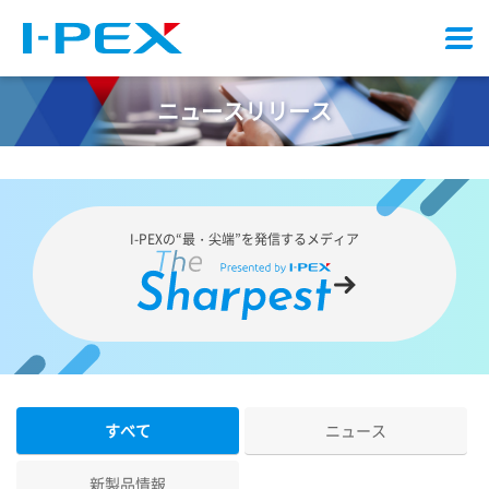
メ
ニ
ュ
ニュースリリース
ー
I-PEX
の“最・尖端”を発信するメディア
すべて
ニュース
新製品情報