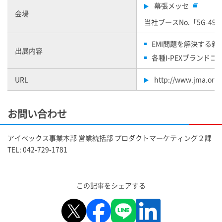
幕張メッセ
会場
当社ブースNo.「5G-49
EMI問題を解決する新コネクタ
出展内容
各種
I-PEX
ブランドコ
URL
http://www.jma.or.jp/
お問い合わせ
アイペックス事業本部 営業統括部 プロダクトマーケティング２課
TEL: 042-729-1781
この記事をシェアする