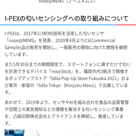
nose@MEMS（ノーズメムス）
I-PEX
の匂いセンシングへの取り組みについて
I-PEX
は、2017年にMEMS技術を活用した匂いセンサ
「nose@MEMS」を発表、2020年4月よりCS(Commercial
Sample)品の販売を開始し、一般販売の開始に向けた開発を継続
しています。
また5月30日までの期間限定で、スマートフォンに挿すだけで匂い
を計測できるデバイス「noseStick」を、福岡市内3拠点で開催す
るポップアップストア「b8ta Pop-Up Store Fukuoka 2021」およ
び東京・新宿の「b8ta Tokyo - Shinjuku Marui」で出展していま
す。
あわせて、2019年より、センサやAIを組み合わせ食品の品質管理
や空間上の臭気検知などの課題を解決する匂いセンシング事業
を、凸版印刷株式会社とアライアンスを締結し、推進していま
す。