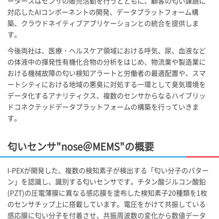
ータースはセンサの販売活動を行うとともに、顧客の匂い課題に
対応したAIコンポーネントの開発、データプラットフォーム構
築、クラウドネイティブアプリケーションとの統合を提供しま
す。
今後両社は、医療・ヘルスケア領域における呼気、尿、血液など
の体液中の揮発性有機化合物の分析をはじめ、物流業や製造業に
おける機械故障の匂い検知アラートと労働者の最適配置や、スマ
ートシティにおける地域の悪臭に対処する一環として臭気環境を
データ化するアナリティクス、複数のセンサからなるハイブリッ
ドコネクテッドデータプラットフォームの構築を行っていきま
す。
匂いセンサ"nose＠MEMS"の概要
I-PEX
が開発した、複数の検知素子が検出する「匂い分子のパター
ン」を認識し、識別する匂いセンサです。チタン酸ジルコン酸鉛
(PZT)の圧電薄膜に異なる感応膜を塗布した検知素子20種類を1枚
のセンサチップ上に搭載しています。電圧をかけて共振している
感応膜に匂い分子を付着させ、共振周波数の変化から数値データ