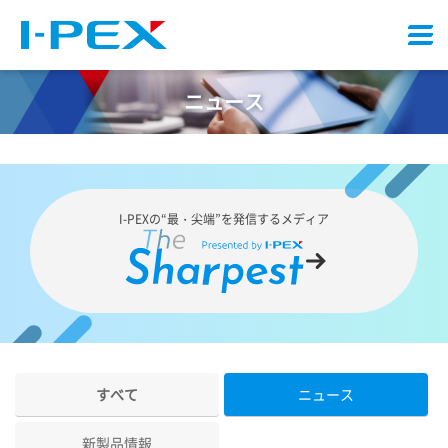
メ
ニ
ュ
ニュース
ー
I-PEX
の“最・尖端”を発信するメディア
すべて
ニュース
新製品情報