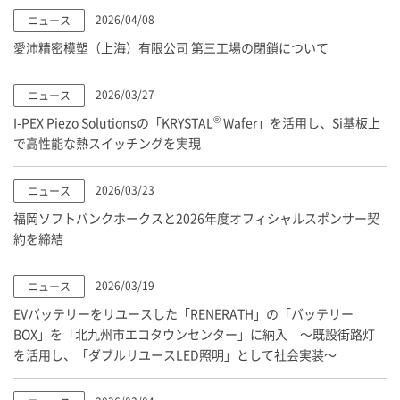
2026/04/08
ニュース
愛沛精密模塑（上海）有限公司 第三工場の閉鎖について
2026/03/27
ニュース
®
I-PEX
Piezo Solutionsの「KRYSTAL
Wafer」を活用し、Si基板上
で高性能な熱スイッチングを実現
2026/03/23
ニュース
福岡ソフトバンクホークスと2026年度オフィシャルスポンサー契
約を締結
2026/03/19
ニュース
EVバッテリーをリユースした「RENERATH」の「バッテリー
BOX」を「北九州市エコタウンセンター」に納入 ～既設街路灯
を活用し、「ダブルリユースLED照明」として社会実装～