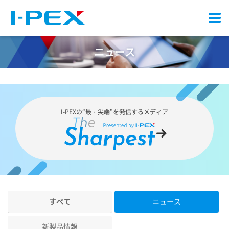
メ
ニ
ュ
ニュース
ー
I-PEX
の“最・尖端”を発信するメディア
すべて
ニュース
新製品情報