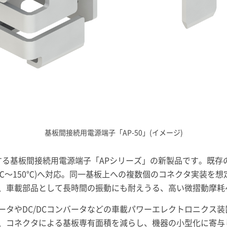
基板間接続用電源端子「AP-50」(イメージ)
対応する基板間接続用電源端子「APシリーズ」の新製品です。既
0℃～150℃)へ対応。同一基板上への複数個のコネクタ実装を
、車載部品として長時間の振動にも耐えうる、高い微摺動摩耗
ータやDC/DCコンバータなどの車載パワーエレクトロニクス
、コネクタによる基板専有面積を減らし、機器の小型化に寄与