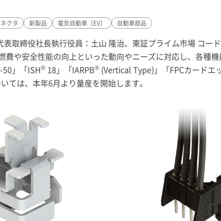
コネクタ
新製品
電気自動車（EV）
自動車部品
代表取締役社長執行役員：土山 隆治、東証プライム市場 コード
燃費や安全性能の向上といった動向やニーズに対応し、各種機
®
®
50」「ISH
18」「IARPB
(Vertical Type)」「FPC
pe)」については、本年6月より量産を開始します。