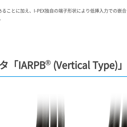
あることに加え、
I-PEX
独自の端子形状により低挿入力での嵌合
。
®
「IARPB
(Vertical Type)