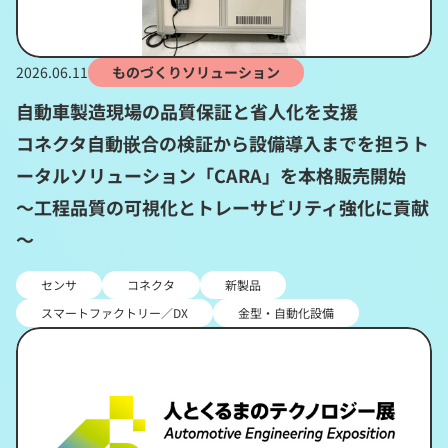
2026.06.11
ものづくりソリューション
自動車製造現場の品質保証と省人化を支援
コネクタ自動嵌合の検証から設備導入までを担うト
ータルソリューション「CARA」を本格販売開始
～工程品質の可視化とトレーサビリティ強化に貢献
～
センサ
コネクタ
新製品
スマートファクトリー／DX
金型・自動化設備