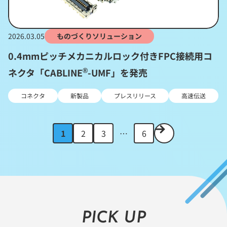
2026.03.05
ものづくりソリューション
0.4mmピッチメカニカルロック付きFPC接続用コ
®
ネクタ「CABLINE
-UMF」を発売
コネクタ
新製品
プレスリリース
高速伝送
ペ
次
1
2
3
6
ー
の
ジ
ペ
を
ー
省
ジ
略
へ
し
て
PICK UP
い