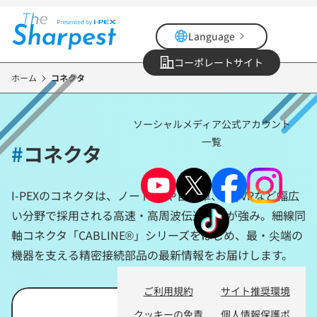
メ
イ
Language
ン
コ
コーポレートサイト
ン
ホーム
コネクタ
テ
ン
ソーシャルメディア公式アカウント
ツ
一覧
に
#
コネクタ
移
動
I-PEXのコネクタは、ノートPCや自動車、AR/VRなど幅広
い分野で採用される高速・高周波伝送技術が強み。細線同
軸コネクタ「CABLINE®」シリーズをはじめ、最・尖端の
機器を支える精密接続部品の最新情報をお届けします。
ご利用規約
サイト推奨環境
クッキーの免責
個人情報保護ポ