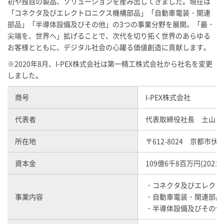
初や独自の製品、ソリューションを産み出してきました。現在は
「コネクタ及びエレクトロニクス機構部品」「自動車電装・関連
部品」「半導体設備及びその他」の3つの事業分野を展開。「最・
尖端を、世界へ」拡げることで、次代を切り拓く世界のあらゆる
お客様とともに、デジタル社会の心躍る価値創造に貢献します。
※2020年8月、
I-PEX
株式会社は第一精工株式会社から社名を変更
しました。
商号
I-PEX
株式会社
代表者
代表取締役社長 土山 
所在地
〒612-8024 京都市
資本金
109億6千8百万円(2021
・コネクタ及びエレクト
事業内容
・自動車電装・関連部品
・半導体設備及びその他