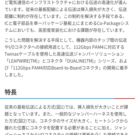
ど電気通信のインフラストラクチャにおける伝送の高速化が進ん
でいます。従来の基板配線による伝送は挿入損失が大きく、伝送
距離に制約が存在しています。この制約を解決する手段である、
ICと電子部品を単一パッケージ基板上にまとめるCo-Packageシス
テムにおいても、高密度実装化における課題が存在しています。
こうした問題を解決する手段として、機器内部のチップ間の伝送
やI/Oコネクタへの接続用途として、112Gbps PAM4に対応する
Twinaxケーブルを使用した高速伝送ジャンパーソリューション
「LEAPWIRE(TM)」とコネクタ「DUALINE(TM)」シリーズ、およ
び「112Gbps PAM4対応Board-to-Boardコネクタ」の開発に着手
しました。
特長
従来の基板伝送による方式(図1)では、挿入損失が大きいことが課
題となっています。また、一般的なジャンパーハーネスを使用し
た方式(図2)では、コネクタのサイズが大きく、ヒートシンクから
離れた位置にコネクタを配置する必要があることに加え、ジャン
パーハーネスからI/Oコネクタへの接続は基板を介した接続である