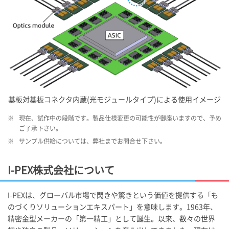
基板対基板コネクタ内蔵(光モジュールタイプ)による使用イメージ
※
現在、試作中の段階です。製品仕様変更の可能性が御座いますので、予め
ご了承下さい。
※
サンプル供給については、弊社までお問合せ下さい。
I-PEX
株式会社について
I-PEX
は、グローバル市場で閃きや驚きという価値を提供する「も
のづくりソリューションエキスパート」を意味します。1963年、
精密金型メーカーの「第一精工」として誕生。以来、数々の世界