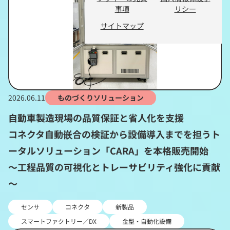
事項
リシー
サイトマップ
2026.06.11
ものづくりソリューション
自動車製造現場の品質保証と省人化を支援
コネクタ自動嵌合の検証から設備導入までを担うト
ータルソリューション「CARA」を本格販売開始
～工程品質の可視化とトレーサビリティ強化に貢献
～
センサ
コネクタ
新製品
スマートファクトリー／DX
金型・自動化設備