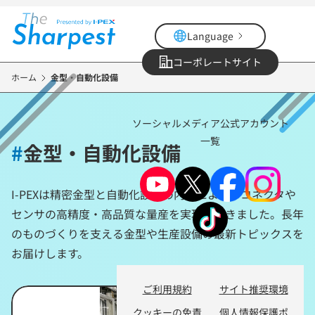
メ
イ
Language
ン
コ
コーポレートサイト
ン
ホーム
金型・自動化設備
テ
ン
ソーシャルメディア公式アカウント
ツ
一覧
に
#
金型・自動化設備
移
動
I-PEXは精密金型と自動化設備の内製により、コネクタや
センサの高精度・高品質な量産を実現してきました。長年
のものづくりを支える金型や生産設備の最新トピックスを
お届けします。
ご利用規約
サイト推奨環境
クッキーの免責
個人情報保護ポ