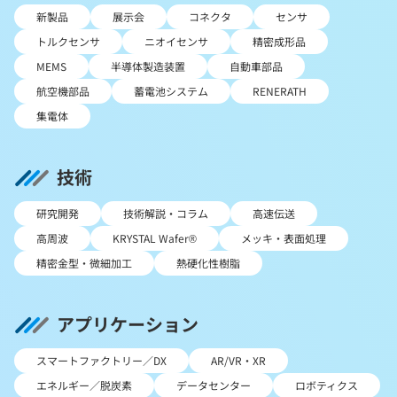
新製品
展示会
コネクタ
センサ
トルクセンサ
ニオイセンサ
精密成形品
MEMS
半導体製造装置
自動車部品
航空機部品
蓄電池システム
RENERATH
集電体
技術
研究開発
技術解説・コラム
高速伝送
高周波
KRYSTAL Wafer®
メッキ・表面処理
精密金型・微細加工
熱硬化性樹脂
アプリケーション
スマートファクトリー／DX
AR/VR・XR
エネルギー／脱炭素
データセンター
ロボティクス