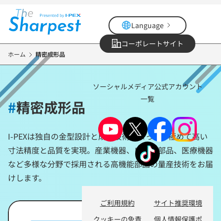
メ
イ
Language
ン
コ
コーポレートサイト
ン
ホーム
精密成形品
テ
ン
ソーシャルメディア公式アカウント
ツ
一覧
に
#
精密成形品
移
動
I-PEXは独自の金型設計と成形技術によって、極めて高い
寸法精度と品質を実現。産業機器、自動車部品、医療機器
など多様な分野で採用される高機能部品の量産技術をお届
けします。
ご利用規約
サイト推奨環境
クッキーの免責
個人情報保護ポ