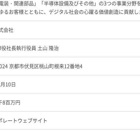
電装・関連部品」「半導体設備及びその他」の3つの事業分野
ゆるお客様とともに、デジタル社会の心躍る価値創造に貢献し
式会社
役社長執行役員 土山 隆治
-8024 京都市伏見区桃山町根来12番地4
7月10日
6千8百万円
ポレートウェブサイト