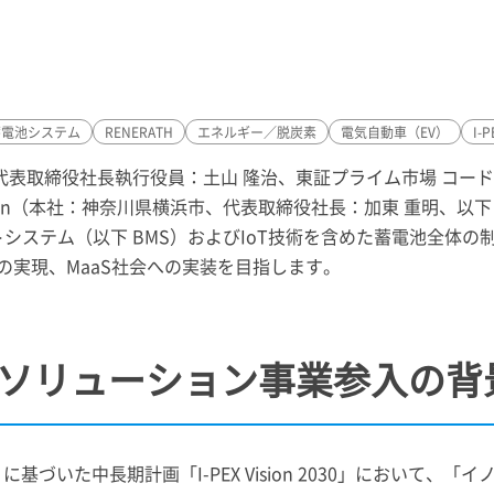
蓄電池システム
RENERATH
エネルギー／脱炭素
電気自動車（EV）
I-P
代表取締役社長執行役員：土山 隆治、東証プライム市場 コード
 Japan（本社：神奈川県横浜市、代表取締役社長：加東 重明、以下 L-
トシステム（以下 BMS）およびIoT技術を含めた蓄電池全体
の実現、MaaS社会への実装を目指します。
ソリューション事業参入の背
ィに基づいた中長期計画「
I-PEX
Vision 2030」において