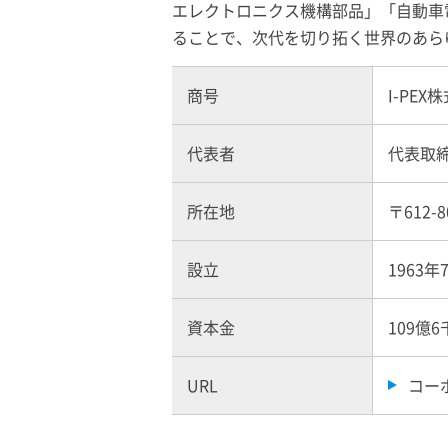
エレクトロニクス機構部品」「自動車
ることで、次代を切り拓く世界のあら
商号
I-PEX
株
代表者
代表取締
所在地
〒612
設立
1963年
資本金
109億
URL
コー