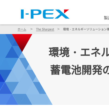
製
ホーム
The Sharpest
環境・エネルギーソリューション事業へ参
環境・エネ
蓄電池開発のL-