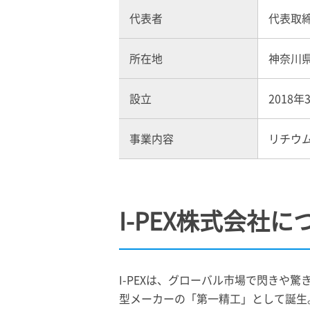
代表者
代表取締
所在地
神奈川県
設立
2018年
事業内容
リチウ
I-PEX
株式会社に
I-PEX
は、グローバル市場で閃きや驚き
型メーカーの「第一精工」として誕生