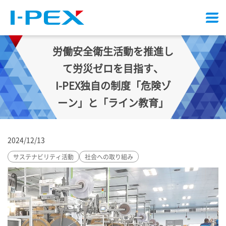
メ
ニ
ュ
労働安全衛生活動を推進し
ー
て労災ゼロを目指す、
I-PEX
独自の制度「危険ゾ
ーン」と「ライン教育」
2024/12/13
サステナビリティ活動
社会への取り組み