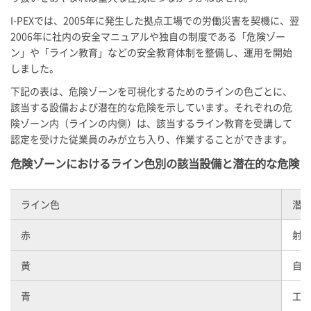
I-PEX
では、2005年に発生した拠点工場での労働災害を契機に、翌
2006年に社内の安全マニュアルや独自の制度である「危険ゾー
ン」や「ライン教育」などの安全教育体制を整備し、運用を開始
しました。
下記の表は、危険ゾーンを可視化するためのラインの色ごとに、
該当する設備および潜在的な危険を示しています。それぞれの危
険ゾーン内（ラインの内側）は、該当するライン教育を受講して
認定を受けた従業員のみが立ち入り、作業することができます。
危険ゾーンにおけるライン色別の該当設備と潜在的な危険
ライン色
潜
赤
射
黄
自
青
工