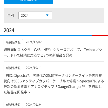
年別
2024
2024
2024/12/02
新製品情報
®
細線同軸コネクタ「CABLINE
」シリーズにおいて、 Twinax／シ
ールドFPC接続に対応する2つの新製品を発売
2024/10/11
新製品情報
I-PEX
とSpectra7、次世代の25.6Tデータセンタースイッチ内部接
続向け800Gアクティブカッパーケーブルで協業 ～Spectra7による
最新の低消費電力アナログチップ「GaugeChanger™」を搭載し
た製品を開発中～
2024/09/24
新製品情報