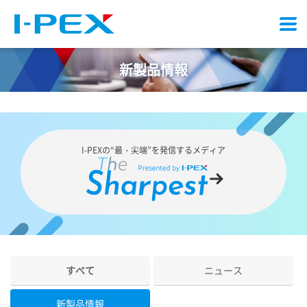
メ
ニ
ュ
新製品情報
ー
I-PEX
の“最・尖端”を発信するメディア
すべて
ニュース
新製品情報