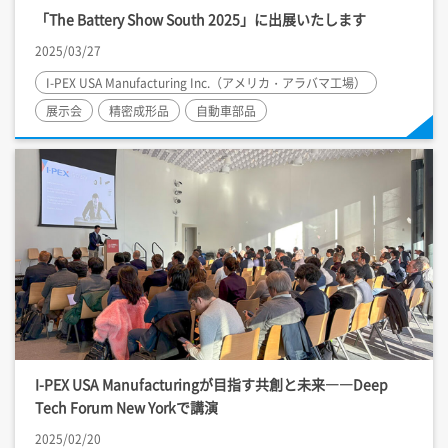
「The Battery Show South 2025」に出展いたします
2025/03/27
I-PEX
USA Manufacturing Inc.（アメリカ・アラバマ工場）
展示会
精密成形品
自動車部品
I-PEX
USA Manufacturingが目指す共創と未来――Deep
Tech Forum New Yorkで講演
2025/02/20