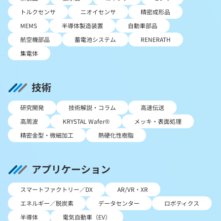
トルクセンサ
ニオイセンサ
精密成形品
MEMS
半導体製造装置
自動車部品
航空機部品
蓄電池システム
RENERATH
集電体
技術
研究開発
技術解説・コラム
高速伝送
高周波
KRYSTAL Wafer®
メッキ・表面処理
精密金型・微細加工
熱硬化性樹脂
アプリケーション
スマートファクトリー／DX
AR/VR・XR
エネルギー／脱炭素
データセンター
ロボティクス
半導体
電気自動車（EV）