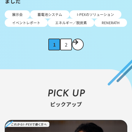
ました
展示会
蓄電池システム
I-PEXのソリューション
イベントレポート
エネルギー／脱炭素
RENERATH
次
1
2
の
ペ
ー
ジ
へ
PICK UP
ピックアップ