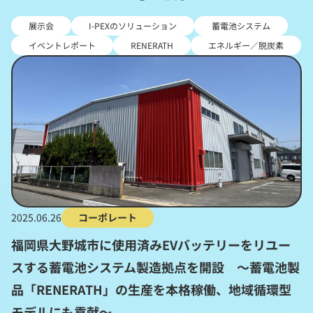
展示会
I-PEXのソリューション
蓄電池システム
イベントレポート
RENERATH
エネルギー／脱炭素
2025.06.26
コーポレート
福岡県大野城市に使用済みEVバッテリーをリユー
スする蓄電池システム製造拠点を開設 ～蓄電池製
品「RENERATH」の生産を本格稼働、地域循環型
モデルにも貢献～