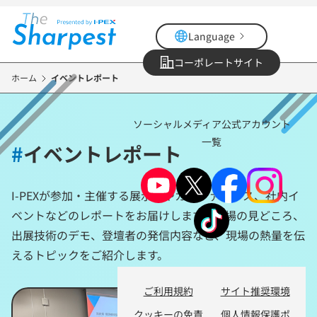
メ
イ
Language
ン
コ
コーポレートサイト
ン
ホーム
イベントレポート
テ
ン
ソーシャルメディア公式アカウント
ツ
一覧
に
#
イベントレポート
移
動
I-PEXが参加・主催する展示会やカンファレンス、社内イ
ベントなどのレポートをお届けします。会場の見どころ、
出展技術のデモ、登壇者の発信内容など、現場の熱量を伝
えるトピックをご紹介します。
ご利用規約
サイト推奨環境
クッキーの免責
個人情報保護ポ