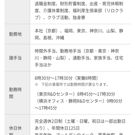
退職金制度、財形貯蓄制度、出産・育児休暇制
度、介護休業制度、福利厚生倶楽部（リロクラ
ブ）、クラブ活動、独身寮
本社（京都）、福岡、東京、神奈川、山梨、静
勤務地
岡、島根、沖縄
時間外手当、勤務地手当（京都・東京・神奈
諸手当
川・静岡・山梨）、通勤手当、家族手当、住宅
手当ほか
8時30分～17時30分（実働8時間）
※
下記の事業所では勤務時間が異なります。
勤務時
（東京R&Dセンター）8時45分～17時30分
間
（横浜オフィス・静岡R&Dセンター）9時00分
～17時45分
完全週休2日制（土曜・日曜、祝日は一部出勤日
休日休
あり）、年間休日125日
暇
年末年始、ゴールデンウイーク、夏季休暇、年