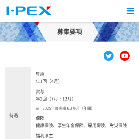
メ
ニ
ュ
募集要項
ー
昇給
年1回（4月）
賞与
年2回（7月・12月）
※
2025年度実績 6.2か月（年間）
待遇
保険
健康保険、厚生年金保険、雇用保険、労災保険
福利厚生