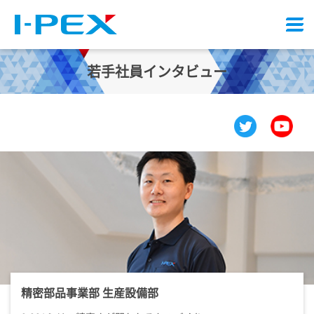
メ
ニ
ュ
若手社員インタビュー
ー
精密部品事業部 生産設備部