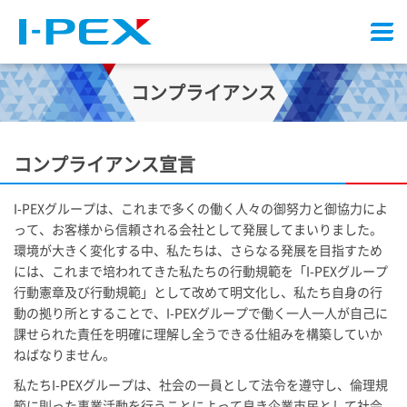
メ
ニ
ュ
コンプライアンス
ー
コンプライアンス宣言
I-PEX
グループは、これまで多くの働く人々の御努力と御協力によ
って、お客様から信頼される会社として発展してまいりました。
環境が大きく変化する中、私たちは、さらなる発展を目指すため
には、これまで培われてきた私たちの行動規範を「
I-PEX
グループ
行動憲章及び行動規範」として改めて明文化し、私たち自身の行
動の拠り所とすることで、
I-PEX
グループで働く一人一人が自己に
課せられた責任を明確に理解し全うできる仕組みを構築していか
ねばなりません。
私たち
I-PEX
グループは、社会の一員として法令を遵守し、倫理規
範に則った事業活動を行うことによって良き企業市民として社会