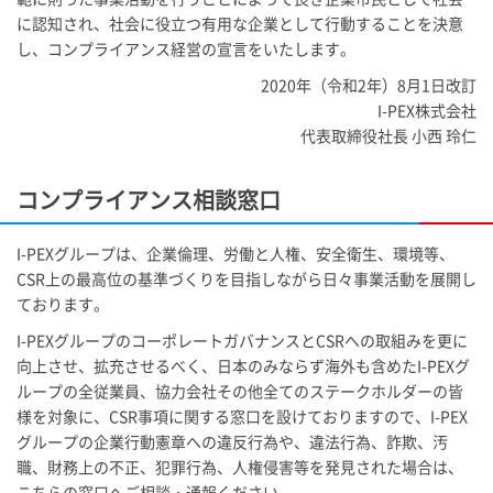
に認知され、社会に役立つ有用な企業として行動することを決意
し、コンプライアンス経営の宣言をいたします。
2020年（令和2年）8月1日改訂
I-PEX
株式会社
代表取締役社長 小西 玲仁
コンプライアンス相談窓口
I-PEX
グループは、企業倫理、労働と人権、安全衛生、環境等、
CSR上の最高位の基準づくりを目指しながら日々事業活動を展開し
ております。
I-PEX
グループのコーポレートガバナンスとCSRへの取組みを更に
向上させ、拡充させるべく、日本のみならず海外も含めた
I-PEX
グ
ループの全従業員、協力会社その他全てのステークホルダーの皆
様を対象に、CSR事項に関する窓口を設けておりますので、
I-PEX
グループの企業行動憲章への違反行為や、違法行為、詐欺、汚
職、財務上の不正、犯罪行為、人権侵害等を発見された場合は、
こちらの窓口へご相談・通報ください。