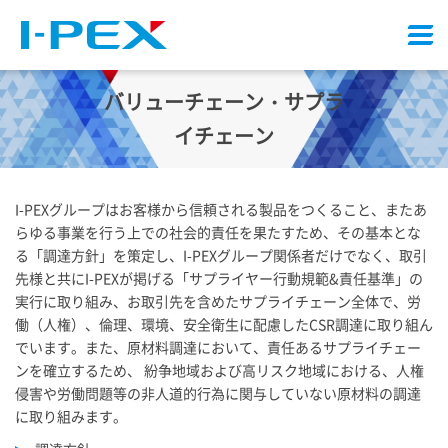
メ
ニ
ュ
バリューチェーン・サプラ
ー
イチェーン
I-PEX
グループはお客様から信頼される製品をつくること、またあ
らゆる事業を行う上での社会的責任を果たすため、その基本とな
る「調達方針」を策定し、
I-PEX
グループ関係者だけでなく、取引
先様と共に
I-PEX
が掲げる「サプライヤー行動規範&責任基準」の
実行に取り組み、お取引先を含めたサプライチェーン全体で、労
働（人権）、倫理、環境、安全衛生に配慮したCSR調達に取り組ん
でいます。また、原材料調達において、責任あるサプライチェー
ンを確立するため、 紛争地域および高リスク地域における、人権
侵害や労働問題等の非人道的行為に関与していない原材料の調達
に取り組みます。