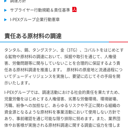
調達方針
サプライヤー行動規範＆責任基準
I-PEX
グループ企業行動憲章
責任ある原材料の調達
タンタル、錫、タングステン、金（3TG）、コバルトをはじめとす
る鉱物や原材料の調達において、採掘や取引を通じて、人権侵
害、労働問題等に関与していないことを合理的に保証するよう責
任ある原材料調達を推進します。 原材料の原産地と流通過程につ
いてデューディリジェンスを実施し、要望に応じてその手段を開
示いたします。
I-PEX
グループでは、調達活動における社会的責任を果たすため、
児童労働をはじめとする人権侵害、劣悪な労働環境、環境破壊、
汚職、紛争への加担など、あらゆるリスクや不正に関わる組織の
資金源となるような原材料を事業活動において使用しない方針で
あり、事前確認を通じ可能な限り排除に努めます。また、業界団
体やお客様が実施される原材料調達に関する調査に協力を惜しま