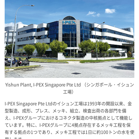
Yishun Plant,
I-PEX
Singapore Pte Ltd （シンガポール・イシュン
工場）
I-PEX
Singapore Pte Ltdのイシュン工場は1993年の開設以来、金
型製造、成形、プレス、メッキ、組立、検査出荷の各部門を備
え、
I-PEX
グループにおけるコネクタ製造の中核拠点として機能し
ています。特に、
I-PEX
グループに4拠点存在するメッキ工程を保
有する拠点の1つであり、メッキ工程では1日に約100トンの水を使
用します。