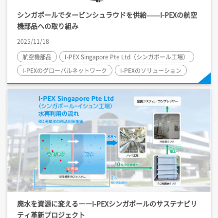
シンガポールでタービンシュラウドを供給——
I-PEX
の航空
機部品への取り組み
2025/11/18
航空機部品
I-PEX
Singapore Pte Ltd（シンガポール工場）
I-PEX
のグローバルネットワーク
I-PEX
のソリューション
廃水を資源に変える――
I-PEX
シンガポールのサステナビリ
ティ革新プロジェクト