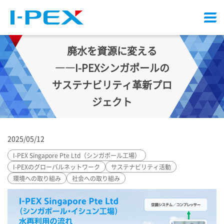
メ
ニ
ュ
廃水を資源に変える
ー
――
I-PEX
シンガポールの
サステナビリティ革新プロ
ジェクト
2025/05/12
I-PEX
Singapore Pte Ltd（シンガポール工場）
I-PEX
のグローバルネットワーク
サステナビリティ活動
環境への取り組み
社会への取り組み