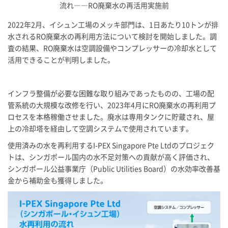
流れ――RO廃棄水の再活用実施前
2022年2月、イシュン工場のメッキ部門は、1日あたり10トンが排
水されるRO廃棄水の再利用方法について検討を開始しました。調
査の結果、RO廃棄水は空調設備やコンプレッサーの冷却水として
活用できることが判明しました。
インフラ整備が必要な困難な取り組みであったものの、工場の配
管系統の大規模な改修を行い、2023年4月にRO廃棄水の再利用プ
ロセスを本格稼働させました。廃水は専用タンクに貯蔵され、屋
上の冷却塔を経由して空調システムで使用されています。
使用済みの水を再利用する
I-PEX
Singapore Pte Ltdのプロジェク
トは、シンガポール国内の水不足対策への貢献が高く評価され、
シンガポール公益事業庁（Public Utilities Board）の水効率改善基
金から補助金も獲得しました。