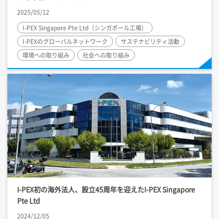
2025/05/12
I-PEX
Singapore Pte Ltd（シンガポール工場）
I-PEX
のグローバルネットワーク
サステナビリティ活動
環境への取り組み
社会への取り組み
I-PEX
初の海外法人、設立45周年を迎えた
I-PEX
Singapore
Pte Ltd
2024/12/05