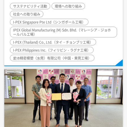
サステナビリティ活動
環境への取り組み
社会への取り組み
I-PEX
Singapore Pte Ltd（シンガポール工場）
IPEX Global Manufacturing (M) Sdn. Bhd.（マレーシア・ジョホ
ールバル工場）
I-PEX
(Thailand) Co., Ltd.（タイ・チョンブリ工場）
I-PEX
Philippines Inc.（フィリピン・ラグナ工場）
爱沛精密模塑（东莞）有限公司（中国・東莞工場）