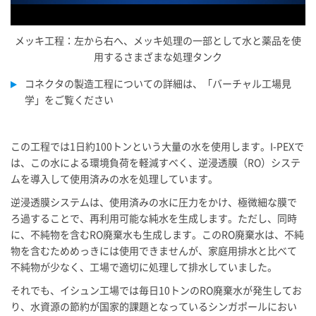
メッキ工程：左から右へ、メッキ処理の一部として水と薬品を使
用するさまざまな処理タンク
コネクタの製造工程についての詳細は、「バーチャル工場見
学」をご覧ください
この工程では1日約100トンという大量の水を使用します。
I-PEX
で
は、この水による環境負荷を軽減すべく、逆浸透膜（RO）システ
ムを導入して使用済みの水を処理しています。
逆浸透膜システムは、使用済みの水に圧力をかけ、極微細な膜で
ろ過することで、再利用可能な純水を生成します。ただし、同時
に、不純物を含むRO廃棄水も生成します。このRO廃棄水は、不純
物を含むためめっきには使用できませんが、家庭用排水と比べて
不純物が少なく、工場で適切に処理して排水していました。
それでも、イシュン工場では毎日10トンのRO廃棄水が発生してお
り、水資源の節約が国家的課題となっているシンガポールにおい