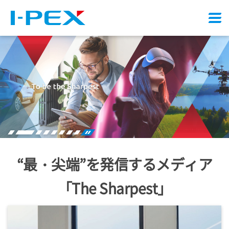
メ
ニ
ュ
ー
Stop
3
4
5
6
7
8
play
“最・尖端”を発信するメディア
「The Sharpest」