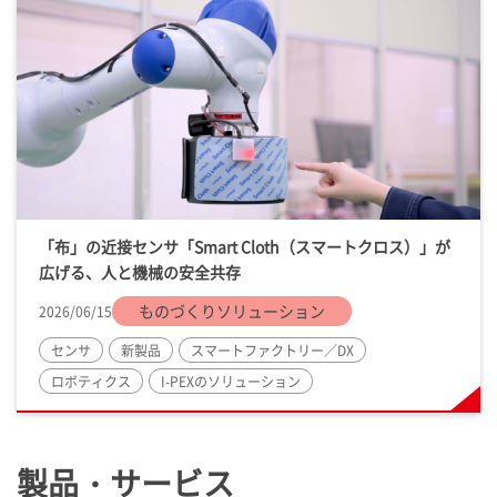
「布」の近接センサ「
Smart Cloth
（スマートクロス）」が
広げる、人と機械の安全共存
ものづくりソリューション
2026/06/15
センサ
新製品
スマートファクトリー／DX
ロボティクス
I-PEX
のソリューション
製品・サービス