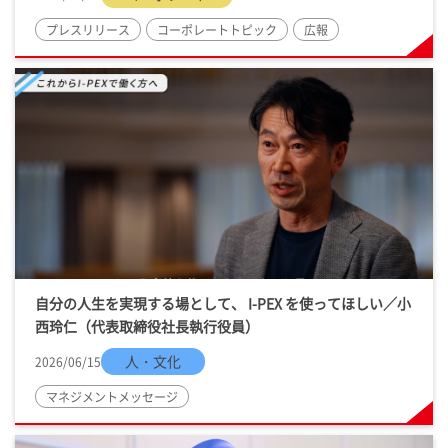
プレスリリース
コーポレートトピック
広報
自分の人生を実現する場として、
I-PEX
を使ってほしい／小
西玲仁（代表取締役社長執行役員）
人・文化
2026/06/15
マネジメントメッセージ