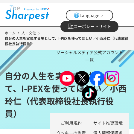
メ
イ
Language
ン
コ
コーポレートサイト
ン
ホーム
人・文化
自分の人生を実現する場として、I-PEXを使ってほしい／小西玲仁（代表取締
テ
役社長執行役員）
ン
ソーシャルメディア公式アカウント
ツ
一覧
に
移
自分の人生を実現する場とし
動
て、I-PEXを使ってほしい／小西
玲仁（代表取締役社長執行役
員）
ご利用規約
サイト推奨環境
クッキーの免責
個人情報保護ポ