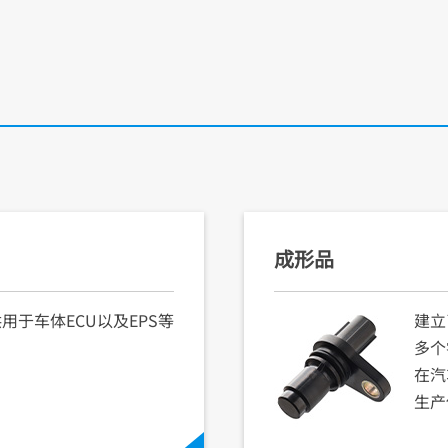
成形品
于车体ECU以及EPS等
建立
多个
在汽
生产