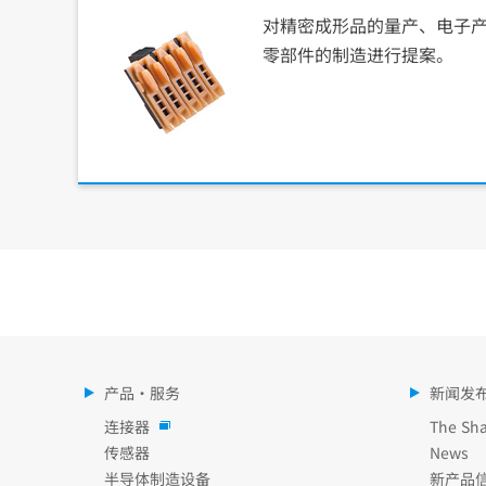
对精密成形品的量产、电子
零部件的制造进行提案。
产品・服务
新闻发
连接器
The Sha
传感器
News
半导体制造设备
新产品