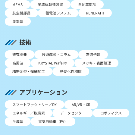
MEMS
半導体製造装置
自動車部品
航空機部品
蓄電池システム
RENERATH
集電体
技術
研究開発
技術解説・コラム
高速伝送
高周波
KRYSTAL Wafer®
メッキ・表面処理
精密金型・微細加工
熱硬化性樹脂
アプリケーション
スマートファクトリー／DX
AR/VR・XR
エネルギー／脱炭素
データセンター
ロボティクス
半導体
電気自動車（EV）