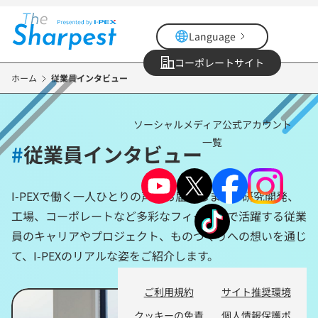
メ
イ
Language
ン
コ
コーポレートサイト
ン
ホーム
従業員インタビュー
テ
ン
ソーシャルメディア公式アカウント
ツ
一覧
に
#
従業員インタビュー
移
動
I-PEXで働く一人ひとりの声をお届けします。研究開発、
工場、コーポレートなど多彩なフィールドで活躍する従業
員のキャリアやプロジェクト、ものづくりへの想いを通じ
て、I-PEXのリアルな姿をご紹介します。
ご利用規約
サイト推奨環境
クッキーの免責
個人情報保護ポ