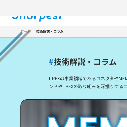
メ
イ
ン
コ
ン
ホーム
技術解説・コラム
テ
ン
ツ
に
#
技術解説・コラム
移
動
I-PEXの事業領域であるコネクタや
ンドやI-PEXの取り組みを深掘りす