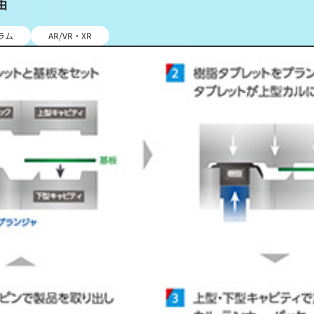
由
ラム
AR/VR・XR