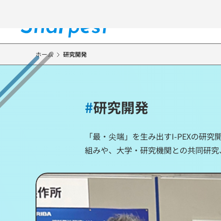
メ
イ
ン
コ
ン
ホーム
研究開発
テ
ン
ツ
に
#
研究開発
移
動
「最・尖端」を生み出すI-PEXの研
組みや、大学・研究機関との共同研究