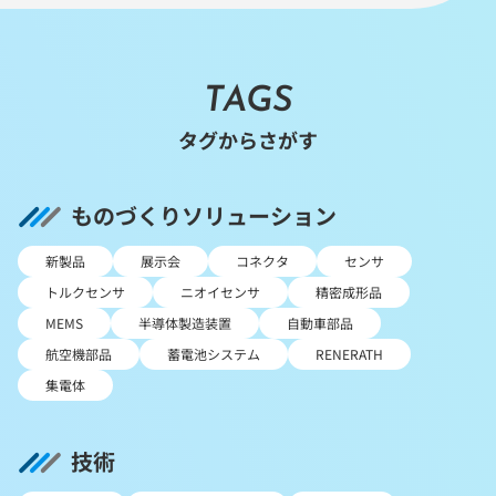
TAGS
タグからさがす
ものづくりソリューション
新製品
展示会
コネクタ
センサ
トルクセンサ
ニオイセンサ
精密成形品
MEMS
半導体製造装置
自動車部品
航空機部品
蓄電池システム
RENERATH
集電体
技術