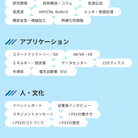
研究開発
技術解説・コラム
高速伝送
高周波
KRYSTAL Wafer®
メッキ・表面処理
精密金型・微細加工
熱硬化性樹脂
アプリケーション
スマートファクトリー／DX
AR/VR・XR
エネルギー／脱炭素
データセンター
ロボティクス
半導体
電気自動車（EV）
人・文化
イベントレポート
従業員インタビュー
マネジメントメッセージ
I-PEXの働き方
I-PEXのコトづくり
I-PEXの歴史