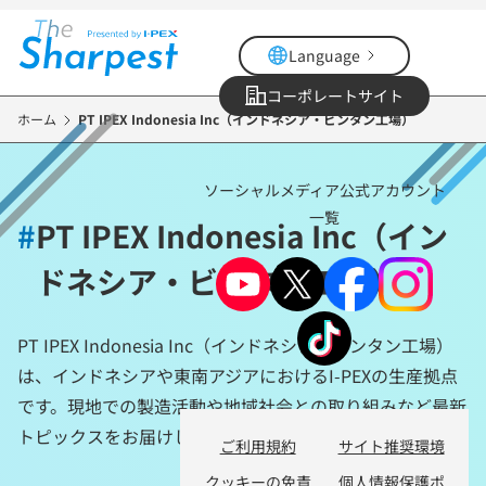
メ
イ
Language
ン
コ
コーポレートサイト
ン
ホーム
PT IPEX Indonesia Inc（インドネシア・ビンタン工場）
テ
ン
ソーシャルメディア公式アカウント
ツ
一覧
に
#
PT IPEX Indonesia Inc（イン
移
ドネシア・ビンタン工場）
動
PT IPEX Indonesia Inc（インドネシア・ビンタン工場）
は、インドネシアや東南アジアにおけるI-PEXの生産拠点
です。現地での製造活動や地域社会との取り組みなど最新
トピックスをお届けします。
ご利用規約
サイト推奨環境
クッキーの免責
個人情報保護ポ