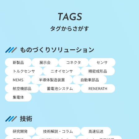
TAGS
タグからさがす
ものづくりソリューション
新製品
展示会
コネクタ
センサ
トルクセンサ
ニオイセンサ
精密成形品
MEMS
半導体製造装置
自動車部品
航空機部品
蓄電池システム
RENERATH
集電体
技術
研究開発
技術解説・コラム
高速伝送