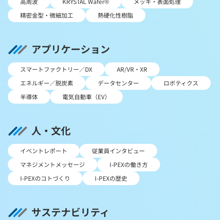
高周波
KRYSTAL Wafer®
メッキ・表面処理
精密金型・微細加工
熱硬化性樹脂
アプリケーション
スマートファクトリー／DX
AR/VR・XR
エネルギー／脱炭素
データセンター
ロボティクス
半導体
電気自動車（EV）
人・文化
イベントレポート
従業員インタビュー
マネジメントメッセージ
I-PEXの働き方
I-PEXのコトづくり
I-PEXの歴史
サステナビリティ