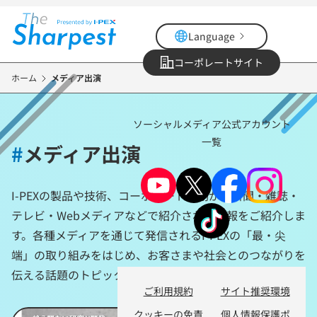
メ
イ
Language
ン
コ
コーポレートサイト
ン
ホーム
メディア出演
テ
ン
ソーシャルメディア公式アカウント
ツ
一覧
に
#
メディア出演
移
動
I-PEXの製品や技術、コーポレート活動が、新聞・雑誌・
テレビ・Webメディアなどで紹介された情報をご紹介しま
す。各種メディアを通じて発信されるI-PEXの「最・尖
端」の取り組みをはじめ、お客さまや社会とのつながりを
伝える話題のトピックをお届けします。
ご利用規約
サイト推奨環境
クッキーの免責
個人情報保護ポ